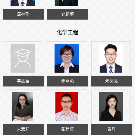
焦林郁
郭鹏琦
化学工程
李晶莹
朱燕燕
朱亮亮
朱宏莉
张建波
曾丹