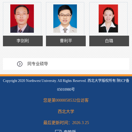
李剑利
曹利平
白璐
同专业硕导
Copyright 2020 Northwest University. All Rights Reserved. 西北大学版权所有 陕ICP备
05010980号
您是第
0000058532
位访客
西北大学
最后更新时间：
2026
.
3
.
25