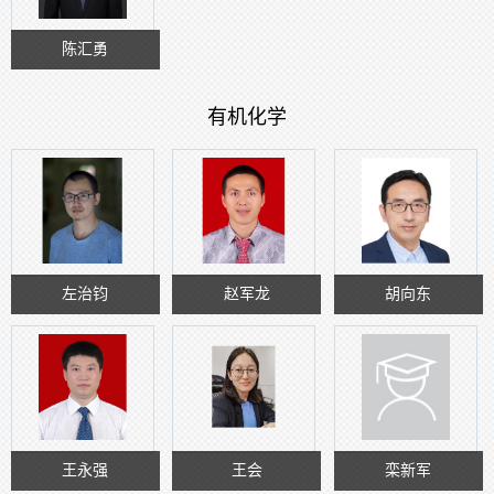
陈汇勇
有机化学
左治钧
赵军龙
胡向东
王永强
王会
栾新军