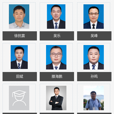
徐抗震
吴乐
吴峰
田斌
滕海鹏
孙鸣