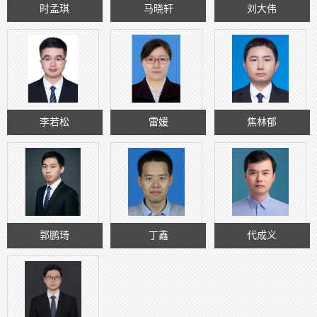
时孟琪
马晓轩
刘大伟
李若松
雷媛
焦林郁
郭鹏琦
丁鑫
代成义