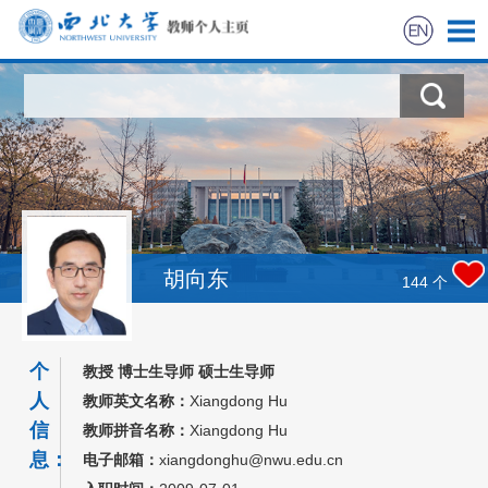
首页
科学研究
教学研究
获奖信息
胡向东
144
个
招生信息
个
教授 博士生导师 硕士生导师
学生信息
人
教师英文名称：
Xiangdong Hu
信
教师拼音名称：
Xiangdong Hu
我的相册
息：
电子邮箱：
xiangdonghu@nwu.edu.cn