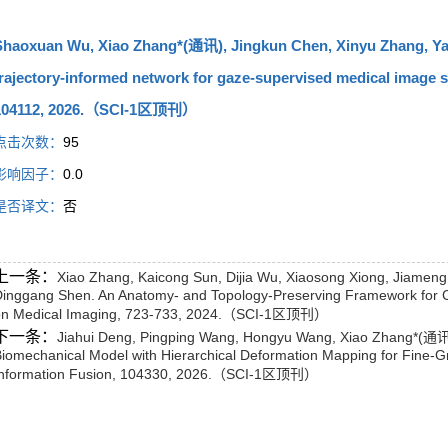
Shaoxuan Wu, Xiao Zhang*(通讯), Jingkun Chen, Xinyu Zhang, Yaq
rajectory-informed network for gaze-supervised medical image s
104112, 2026.（SCI-1区顶刊）
点击次数：
95
影响因子：
0.0
是否译文：
否
上一条：
Xiao Zhang, Kaicong Sun, Dijia Wu, Xiaosong Xiong, Jiameng L
inggang Shen. An Anatomy- and Topology-Preserving Framework for Co
on Medical Imaging, 723-733, 2024.（SCI-1区顶刊）
下一条：
Jiahui Deng, Pingping Wang, Hongyu Wang, Xiao Zhang*(通讯),
iomechanical Model with Hierarchical Deformation Mapping for Fine-Gr
Information Fusion, 104330, 2026.（SCI-1区顶刊）