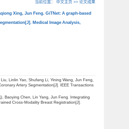
当前位置：
中文主页
>>
论文成果
iong Xing, Jun Feng. GiTNet: A graph-based
egmentation[J]. Medical Image Analysis,
iu, Linlin Yao, Shufang Li, Yining Wang, Jun Feng,
ronary Artery Segmentation[J]. IEEE Transactions
 Baoying Chen, Lin Yang, Jun Feng. Integrating
ained Cross-Modality Breast Registration[J].