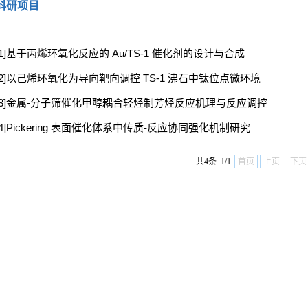
科研项目
[1]基于丙烯环氧化反应的 Au/TS-1 催化剂的设计与合成
[2]以己烯环氧化为导向靶向调控 TS-1 沸石中钛位点微环境
[3]金属-分子筛催化甲醇耦合轻烃制芳烃反应机理与反应调控
[4]Pickering 表面催化体系中传质-反应协同强化机制研究
共4条 1/1
首页
上页
下页