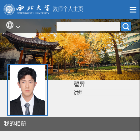
翟羿
讲师
我的相册