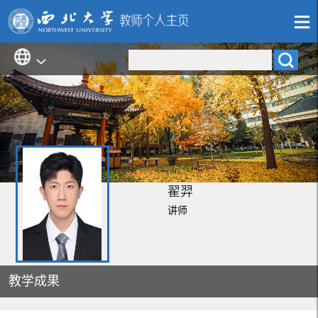
翟羿
讲师
教学成果