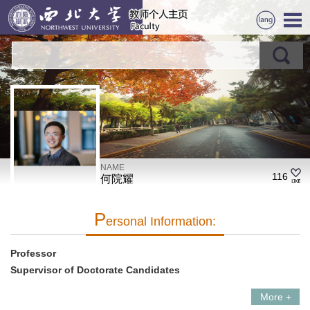
NAME
116
何院耀
P
Ersonal Information:
Professor
Supervisor of Doctorate Candidates
More +