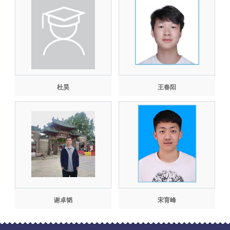
杜昊
王春阳
谢卓韬
宋育峰