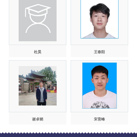
杜昊
王春阳
谢卓韬
宋育峰