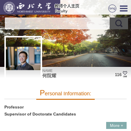
NAME
116
何院耀
P
Ersonal Information:
Professor
Supervisor of Doctorate Candidates
More +