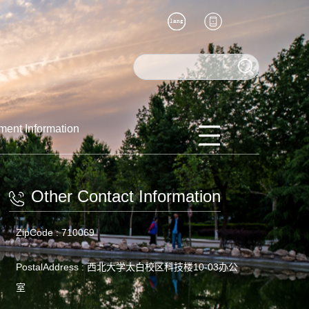
ment Information
Other Contact Information
ZipCode :
710069
PostalAddress :
西北大学太白校区科技楼10-03办公
室