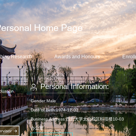
hing Research
Awards and Honours
Enroll
Personal Information:
aduation
Gender:Male
Date of Birth:1974-12-03
Business Address:西北大学太白校区科技楼10-03
办公室
rvisor