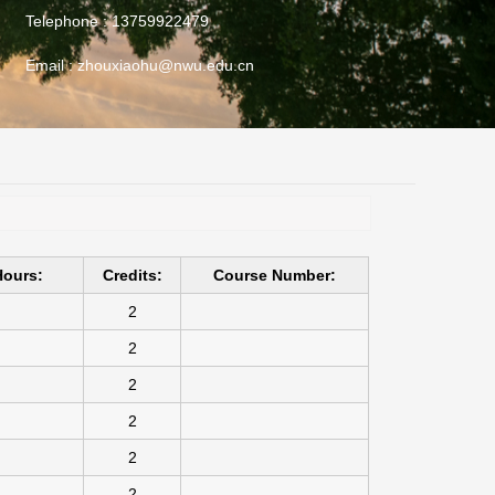
Telephone :
13759922479
Email :
zhouxiaohu@nwu.edu.cn
Hours:
Credits:
Course Number:
2
2
2
2
2
2