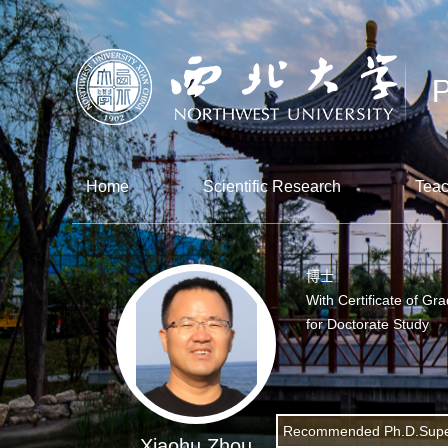
Home
Scientific Research
Teac
博士
With Certificate of Gr
for Doctorate Study
Recommended Ph.D.Supe
Xiaohu Zhou