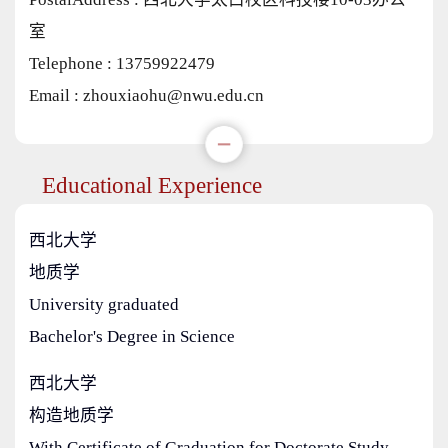
室
Telephone :
13759922479
Email :
zhouxiaohu@nwu.edu.cn
Educational Experience
西北大学
地质学
University graduated
Bachelor's Degree in Science
西北大学
构造地质学
With Certificate of Graduation for Doctorate Study