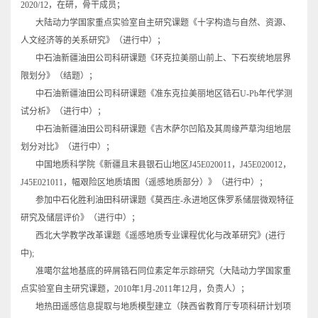
2020/12，在研，骨干成员；
大陆动力学国家重点实验室自主研究课题《十字构造与自然、资源、
人文经济等的关系研究》（进行中）；
中石油新疆油田公司科研课题《环克拉美丽山前上、下石炭统地层界
限划分》（结题）；
中石油新疆油田公司科研课题《准东克拉美丽地区锆石U-Pb年代学测
试分析》（进行中）；
中石油新疆油田公司科研课题《吉木萨尔凹陷及其周缘芦草沟组地层
划分对比》（进行中）；
中国地质科学院《新疆且末县银石山地区J45E020011，J45E020012，
J45E021011，幅艰险区地质填图（遥感地质部分）》（进行中）；
参加中石化胜利油田科研课题《莫西庄-永进地区侏罗系储层微观特征
研究及储层评价》（进行中）；
西北大学教学改革课题《遥感地质专业课程优化与改革研究》(进行
中);
准噶尔盆地基底的碎屑锆石同位素定年示踪研究（大陆动力学国家重
点实验室自主研究课题，2010年1月-2011年12月，负责人）；
地热田遥感信息提取与地质模型建立（陕西省教育厅专项科研计划项