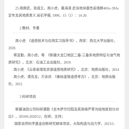
25.周鼎武，张成立，周小虎，桑海清.武当地块基性岩墙群40Ar-39Ar
定年及其地质意义.岩石学报, 1999，15（1）：14-20.
2.教材、专著
周小虎. 《遥感技术与应用实习指导书》，西安：西北大学出版社，
2020.
蒋宜勤，周小虎，等. 《新疆大龙口地区二叠-三叠系地质特征与油气地
质研究》，北京：石油工业出版社，2019.
周小虎. 《云南省煤炭资源遥感地质研究》，北京：地质出版社，2014.
周小虎，谭克龙，万余庆. 《秦始皇陵遥感考古》，北京：地质出版
社，2012.
3.科研项目
新疆油田公司科研课题《吉木萨尔凹陷及其周缘芦草沟组地层划分对
比》，2019/6-2020/12，在研，主持；
国家自然科学基金创新研究群体项目，大陆构造与动力学，2015/1-