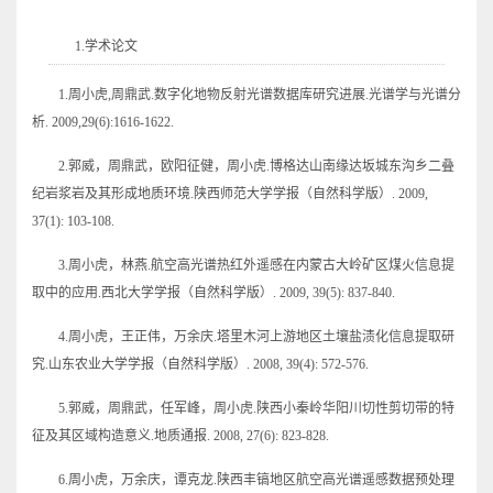
1.学术论文
1.周小虎,周鼎武.数字化地物反射光谱数据库研究进展.光谱学与光谱分
析. 2009,29(6):1616-1622.
2.郭威，周鼎武，欧阳征健，周小虎.博格达山南缘达坂城东沟乡二叠
纪岩浆岩及其形成地质环境.陕西师范大学学报（自然科学版）. 2009,
37(1): 103-108.
3.周小虎，林燕.航空高光谱热红外遥感在内蒙古大岭矿区煤火信息提
取中的应用.西北大学学报（自然科学版）. 2009, 39(5): 837-840.
4.周小虎，王正伟，万余庆.塔里木河上游地区土壤盐渍化信息提取研
究.山东农业大学学报（自然科学版）. 2008, 39(4): 572-576.
5.郭威，周鼎武，任军峰，周小虎.陕西小秦岭华阳川切性剪切带的特
征及其区域构造意义.地质通报. 2008, 27(6): 823-828.
6.周小虎，万余庆，谭克龙.陕西丰镐地区航空高光谱遥感数据预处理