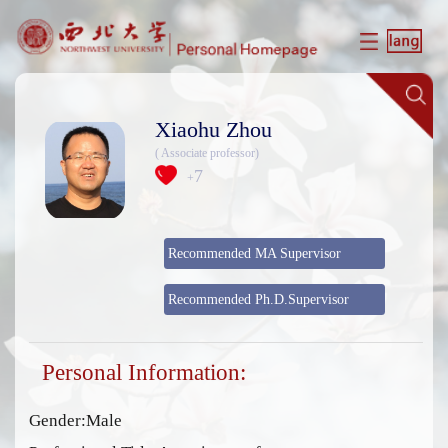
Xiaohu Zhou
( Associate professor)
7
+
Recommended MA Supervisor
Recommended Ph.D.Supervisor
Personal Information:
Gender:Male