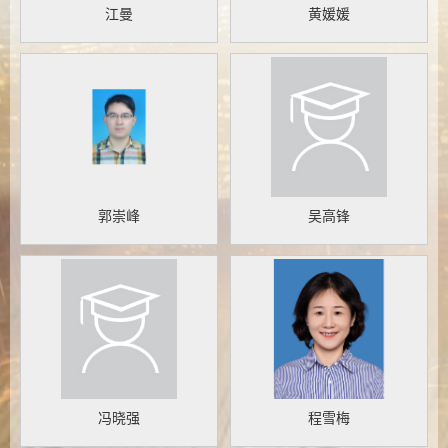
江曼
黄媛媛
郭崇峰
吴高锋
冯晓强
程雪梅