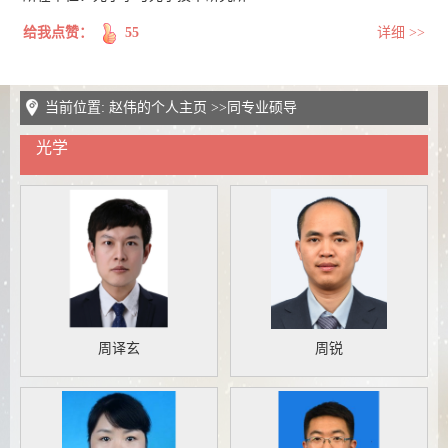
给我点赞：
55
详细 >>
当前位置:
赵伟的个人主页
>>同专业硕导
光学
周译玄
周锐