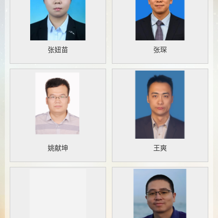
张妞苗
张琛
姚献坤
王爽