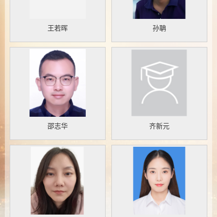
王若晖
孙聃
邵志华
齐新元