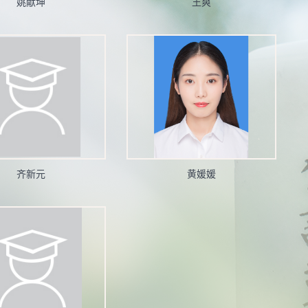
姚献坤
王爽
齐新元
黄媛媛