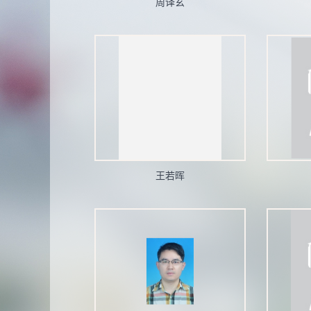
周译玄
王若晖