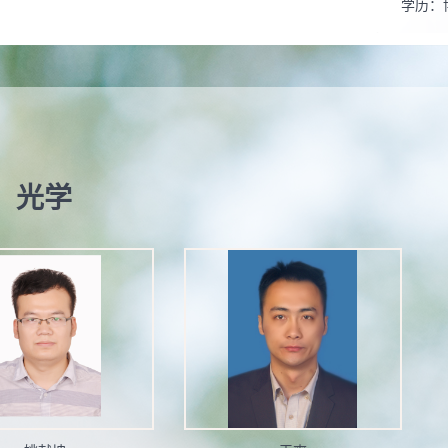
学历：
性别：
联系方
在职信
毕业院
博士生
光学
硕士生
学科：
流体力
曾获荣
2014-0
Award—