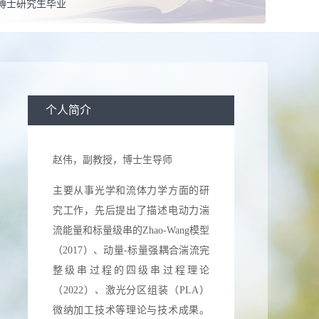
博士研究生毕业
男
式：
zwbayern@nwu.edu.cn zwbayern@hotmail.com
息：
在职
校：
University of South Carolina
个人简介
导师
导师
赵伟，副教授，博士生导师
光学
主要从事光学和流体力学方面的研
学
究工作，先后提出了描述电动力湍
流能量和标量级串的Zhao-Wang模型
（2017）、动量-标量强耦合湍流完
誉：
2017-09-01 曾获荣誉当选： 西北大学青年学术英才
整级串过程的四级串过程理论
6-26 曾获荣誉当选： North America Mixing Forum Student
（2022）、激光分区组装（PLA）
微纳加工技术等理论与技术成果。
Runner Up