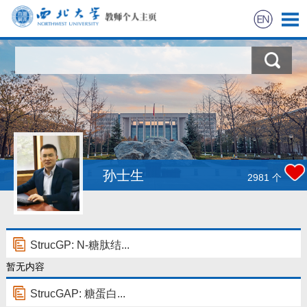
教师简介
论文发表
软件开发
获奖信息
孙士生
2981
个
团队成员
新闻报道
StrucGP: N-糖肽结...
暂无内容
StrucGAP: 糖蛋白...