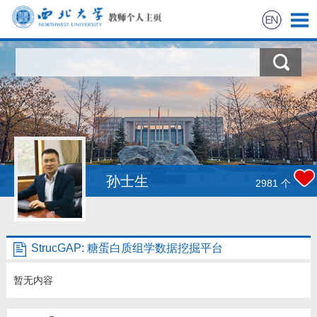
教师简介
论文发表
软件开发
获奖信息
孙士生
2981
个
团队成员
StrucGAP: 糖蛋白质组学数据挖掘平台
新闻报道
暂无内容