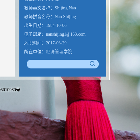
教师英文名称：Shijing Nan
教师拼音名称：Nan Shijing
出生日期：1984-10-06
电子邮箱：
nanshijing1@163.com
入职时间：2017-06-29
所在单位：经济管理学院
学历：博士研究生毕业
办公地点：宏观经济大楼1127
性别：男
联系方式：个人邮箱：
备05010980号
nanshijing1@163.com
学位：经济学博士学位
职称：教授
在职信息：在职
毕业院校：西安交通大学
博士生导师