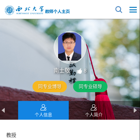
南士敬
8
同专业博导
同专业硕导
个人信息
个人简介
教育经历
工作经历
教授