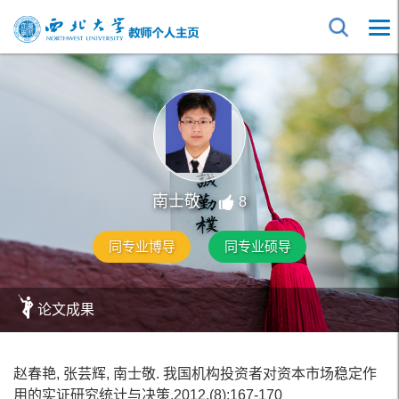
南士敬
8
同专业博导
同专业硕导
论文成果
赵春艳, 张芸辉, 南士敬. 我国机构投资者对资本市场稳定作
用的实证研究统计与决策,2012,(8):167-170