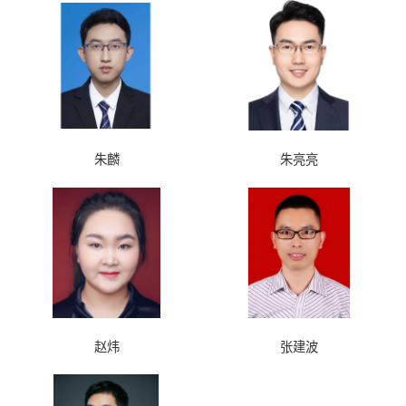
朱麟
朱亮亮
赵炜
张建波