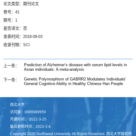
论文类型：期刊论文
卷号：41
期号：1
是否译文：否
发表时间：2018-09-03
收录刊物：SCI
Prediction of Alzheimer’s disease with serum lipid levels in
上一条：
Asian individuals: A meta-analysis
Genetic Polymorphism of GABRR2 Modulates Individuals'
下一条：
General Cognitive Ability in Healthy Chinese Han People
西北大学
访问量：
0000089959
开通时间：
2022
-
3
-
25
最后更新时间：
2023
-
3
-
8
Copyright 2020 Northwest University. All Rights Reserved. 西北大学版权所