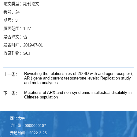
论文类型：期刊论文
卷号：24
期号：3
页面范围：1-27
是否译文：否
发表时间：2019-07-01
收录刊物：SCI
Revisiting the relationships of 2D:4D with androgen receptor (
上一条：
AR ) gene and current testosterone levels: Replication study
and meta‐analyses
Mutations of ARX and non-syndromic intellectual disability in
下一条：
Chinese population
西北大学
访问量：
0000090107
开通时间：
2022
-
3
-
25