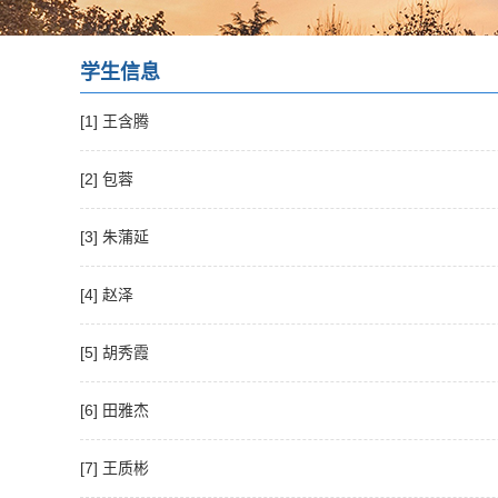
学生信息
[1] 王含腾
[2] 包蓉
[3] 朱蒲延
[4] 赵泽
[5] 胡秀霞
[6] 田雅杰
[7] 王质彬