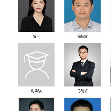
曾丹
徐抗震
时孟琪
马晓轩