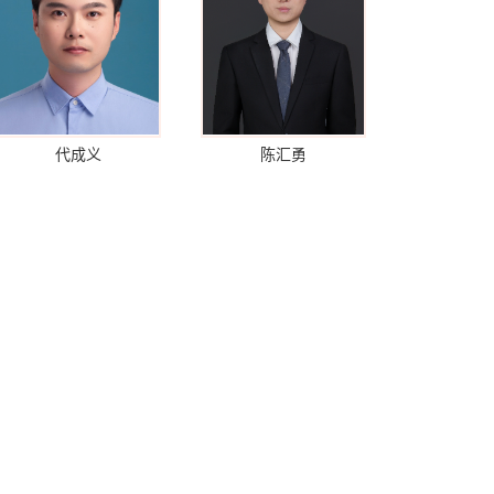
代成义
陈汇勇