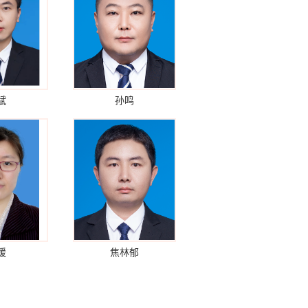
斌
孙鸣
媛
焦林郁