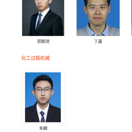
郭鹏琦
丁鑫
化工过程机械
朱麟