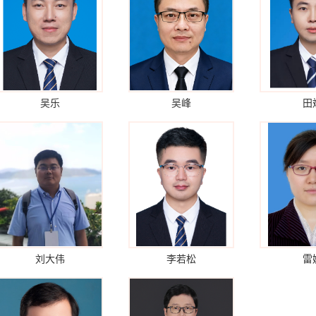
吴乐
吴峰
田
刘大伟
李若松
雷