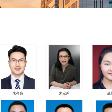
朱亮亮
朱宏莉
赵