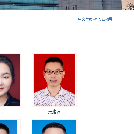
中文主页
-
同专业硕导
炜
张建波