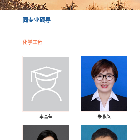
同专业硕导
化学工程
李晶莹
朱燕燕