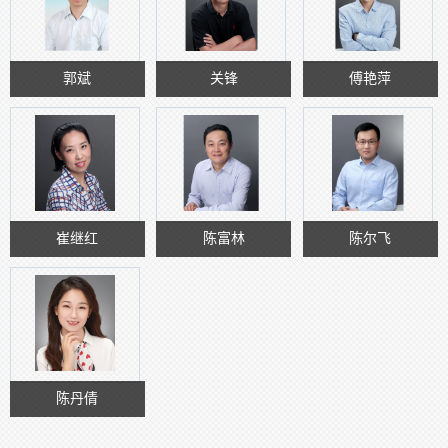
郭斌
关锋
傅艳萍
崔继红
陈富林
陈尔飞
陈丹倩