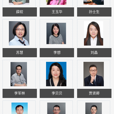
薛姣
王玉华
孙士生
苏慧
李想
刘晶
李军林
李贝贝
贾贤卿