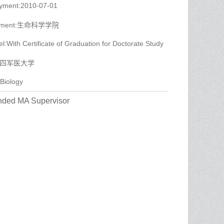
oyment:2010-07-01
artment:生命科学学院
l:With Certificate of Graduation for Doctorate Study
r:第四军医大学
 Biology
ded MA Supervisor