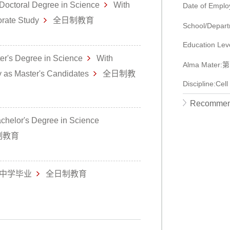
Doctoral Degree in Science
With
Date of Empl
torate Study
全日制教育
School/Dep
Education Leve
er's Degree in Science
With
Alma Mate
dy as Master's Candidates
全日制教
Discipline:Cell
Recommen
chelor's Degree in Science
制教育
中学毕业
全日制教育