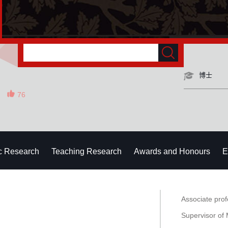
博士
76
ic Research
Teaching Research
Awards and Honours
E
Associate pro
Supervisor of