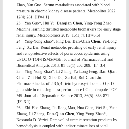
Zhao, Yan Guo. Serum metabolites associated with blood
pressure in chronic kidney disease patients. Metabolites 2022;
12(4):281. [IF=4.1]
23.
Yan Guo*, Hui Yu,
Danqian Chen
, Ying-Yong Zhao.
Machine learning distilled metabolite biomarkers for early stage
renal injury. Metabolomics 2019; 16(1):4. [IF=3.6]
24.
Ying-Yong Zhao*, Ping Lei,
Dan-Qian Chen
, Ya-Long
Feng, Xu Bai. Renal metabolic profiling of early renal injury
and renoprotective effects of poria cocos epidermis using
UPLC Q-TOF/HSMS/MSE. Journal of Pharmaceutical and
Biomedical Analysis 2013; 81-82(1):202-209. [IF=3.4]
25.
Ying-Yong Zhao*, Li Zhang, Ya-Long Feng,
Dan-Qian
Chen
, Zhi-Hui Xi, Xiao Du, Xu Bai, Rui-Chao Lin.
Pharmacokinetics of 2,3,5,4’-tetrahydroxystilbene-2-O-β-D-
glucoside in rat using ultra-performance LC-quadrupole TOF-
MS. Journal of Separation Science 2013; 36(5): 863-871.
[IF=3.1]
26.
Zhi-Hao Zhang, Jia-Rong Mao, Hua Chen, Wei Su, Yuan
Zhang, Li Zhang,
Dan-Qian Chen
, Ying-Yong Zhao*,
Nosratola D. Vaziri. Removal of uremic retention products by
hemodialysis is coupled with indiscriminate loss of vital