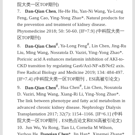
院大类一区
TOP
期刊
)
7.
Dan-Qian Chen
, He-He Hu, Yan-Ni Wang, Ya-Long
Feng, Gang Cao, Ying-Yong Zhao*. Natural products for
the prevention and treatment of kidney disease.
Phytomedicine 2018; 50: 50-60. [IF=7.9] (
中科院大类一
区
TOP
期刊
)
#
#
8.
Dan-Qian Chen
, Ya-Long Feng
, Lin Chen, Jing-Ru
Liu, Ming Wang, Nosratola D. Vaziri, Ying-Yong Zhao*.
Poricoic acid A enhances melatonin inhibition of AKI-to-
CKD transition by regulating Gas6/Axl-NF-κB/Nrf2 axis.
Free Radical Biology and Medicine 2019; 134: 484-497.
[IF=7.4] (
中科院大类一区
TOP
期刊，
ESI
高被引论文
)
#
#
9.
Dan-Qian Chen
, Hua Chen
, Lin Chen, Nosratola
D. Vaziri, Ming Wang, Xiang-Ri Li, Ying-Yong Zhao*.
The link between phenotype and fatty acid metabolism in
advanced chronic kidney disease. Nephrology Dialysis
Transplantation 2017; 32(7): 1154–1166. [IF=6.1] (
中科
院大类一区
TOP
期刊，
ESI
热点论文和
ESI
高被引论文
)
10.
Jun Wu, Yu Rong, Tian Li, Cornelia M Wilson,
Yazhou He,
Danqian Chen
*, Jin Han*, Xingmei Zhang*.