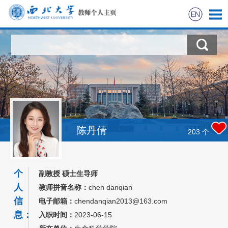
首页
科学研究
教学研究
获奖信息
陈丹倩
203
个
招生信息
个
副教授 硕士生导师
学生信息
人
教师拼音名称：
chen danqian
信
电子邮箱：
chendanqian2013@163.com
我的相册
息：
入职时间：
2023-06-15