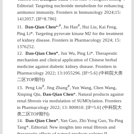
Editorial: Targeting nucleotide metabolism for enhancing
antitumor immunity. Frontiers in Immunology 2024;15:
1412057. [IF=8.786]
,#
#
11.
Dan-Qian Chen
*
, Jin Han
, Hui Liu, Kai Feng,
Ping Li*. Targeting pyruvate kinase M2 for the treatment
of kidney disease. Frontiers in Pharmacology 2024; 15:
1376252.
12.
Dan-Qian Chen*
, Jun Wu, Ping Li*. Therapeutic
mechanism and clinical application of Chinese herbal
medicine against diabetic kidney disease. Frontiers in
Pharmacology 2022; 13:1055296. [IF=5.6] (
中科院大类
二区
TOP
期刊
)
#
#
13.
Peng Liu
, Jing Zhang
, Yun Wang, Chen Wang,
Xinping Qiu,
Dan-Qian Chen
*. Natural products against
renal fibrosis via modulation of SUMOylation. Frontiers
in Pharmacology 2022; 13: 800810. [IF=5.6] (
中科院大
类二区
TOP
期刊
)
14.
Dan-Qian Chen*
, Yan Guo, Zhi-Yong Guo, Yu-Ping
Tang*. Editorial: New insights into renal fibrosis and
therapeutic effects of natural products volume II.