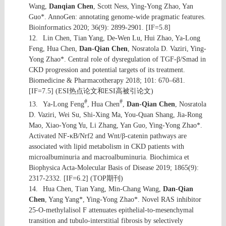
Wang,
Danqian Chen
, Scott Ness, Ying-Yong Zhao, Yan
Guo*. AnnoGen: annotating genome-wide pragmatic features.
Bioinformatics 2020; 36(9): 2899-2901. [IF=5.8]
12.
Lin Chen, Tian Yang, De-Wen Lu, Hui Zhao, Ya-Long
Feng, Hua Chen,
Dan-Qian Chen
, Nosratola D. Vaziri, Ying-
Yong Zhao*. Central role of dysregulation of TGF-β/Smad in
CKD progression and potential targets of its treatment.
Biomedicine & Pharmacotherapy 2018; 101: 670–681.
[IF=7.5] (ESI
热点论文和
ESI
高被引论文
)
#
#
13.
Ya-Long Feng
, Hua Chen
,
Dan-Qian Chen
, Nosratola
D. Vaziri, Wei Su, Shi-Xing Ma, You-Quan Shang, Jia-Rong
Mao, Xiao-Yong Yu, Li Zhang, Yan Guo, Ying-Yong Zhao*.
Activated NF-κB/Nrf2 and Wnt/β-catenin pathways are
associated with lipid metabolism in CKD patients with
microalbuminuria and macroalbuminuria. Biochimica et
Biophysica Acta-Molecular Basis of Disease 2019; 1865(9):
2317-2332. [IF=6.2] (TOP
期刊
)
14.
Hua Chen, Tian Yang, Min-Chang Wang,
Dan-Qian
Chen
, Yang Yang*, Ying-Yong Zhao*. Novel RAS inhibitor
25-O-methylalisol F attenuates epithelial-to-mesenchymal
transition and tubulo-interstitial fibrosis by selectively