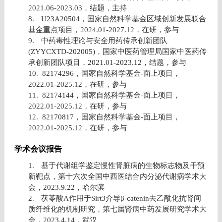
2021.06-2023.03
，结题，主持
8.
U23A20504
，国家自然科学基金区域创新发展联合
基金重点项目，
2024.01-2027.12
，在研，参与
9.
中药毒性理论与安全用药传承创新团队
(ZYYCXTD-202005)
，国家中医药管理局国家中医药传
承创新团队项目，
2021.01-2023.12
，结题，参与
10.
82174296
，国家自然科学基金
-
面上项目，
2022.01-2025.12
，在研，参与
11.
82174144
，国家自然科学基金
-
面上项目，
2022.01-2025.12
，在研，参与
12.
82170817
，国家自然科学基金
-
面上项目，
2022.01-2025.12
，在研，参与
学术会议报告
1.
基于代谢组学鉴定慢性肾脏病的生物标志物及干预
新靶点，第十六次全国中西医结合内分泌代谢病学术大
会，
2023.9.22
，哈尔滨
2.
茯苓酸
A
作用于
Sirt3
介导
β-catenin
去乙酰化抗肾间
质纤维化的机制研究，第七届肾病中药发展研究学术大
会，
2023.4.14
，武汉