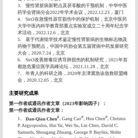
3.
慢性肾脏病新靶点及茯苓酸的干预机制，中华中医
药学会肾病分会
2022
年学术会议，
2022.12.23
，厦门
4.
Sirt3
在急慢性器官损伤中的保护机制，北京中医药
大学中医内科学教育部重点实验室成立二十周年纪念学
术活动，
2022.12.6
，北京
5.
基于代谢组学技术鉴定慢性肾脏病的生物标志物及
药物干预靶点，中国中药协会第五届肾病中药发展研究
大会，
2020.7.24
，北京
6.
Sirt3
改善脓毒症诱导肺损伤的机制研究，
2021
年首
都急危重症医学高峰论坛，
2021.11.28
，北京
7.
年青人的科研之路，
2020
年京津冀急诊急救联盟峰
会，
2020.12.05
，北京
主要研究成果
第一作者或通讯作者文章（
2023
年影响因子）：
第一作者或通讯作者文章：
#
#
#
1.
Dan-Qian Chen
, Gang Cao
, Hua Chen
, Christos
P. Argyopoulos, Hui Yu, Wei Su, Lin Chen, David C.
Samuels, Shougang Zhuang, George P. Bayliss, Shilin