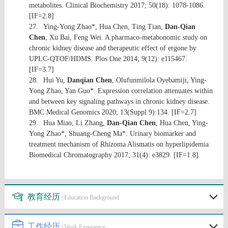
metabolites. Clinical Biochemistry 2017; 50(18): 1078-1086.
[IF=2.8]
27.
Ying-Yong Zhao*, Hua Chen, Ting Tian,
Dan-Qian
Chen
, Xu Bai, Feng Wei. A pharmaco-metabonomic study on
chronic kidney disease and therapeutic effect of ergone by
UPLC-QTOF/HDMS. Plos One 2014; 9(12): e115467.
[IF=3.7]
28.
Hui Yu,
Danqian Chen
, Olufunmilola Oyebamiji, Ying-
Yong Zhao, Yan Guo*. Expression correlation attenuates within
and between key signaling pathways in chronic kidney disease.
BMC Medical Genomics 2020; 13(Suppl 9):134. [IF=2.7]
29.
Hua Miao, Li Zhang,
Dan-Qian Chen
, Hua Chen, Ying-
Yong Zhao*, Shuang-Cheng Ma*. Urinary biomarker and
treatment mechanism of Rhizoma Alismatis on hyperlipidemia.
Biomedical Chromatography 2017; 31(4): e3829. [IF=1.8]
教育经历
| Education Background
工作经历
| Work Experience