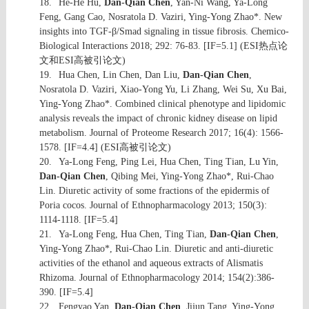
18.
He-He Hu,
Dan-Qian Chen
, Yan-Ni Wang, Ya-Long
Feng, Gang Cao, Nosratola D. Vaziri, Ying-Yong Zhao*. New
insights into TGF-β/Smad signaling in tissue fibrosis. Chemico-
Biological Interactions 2018; 292: 76-83. [IF=5.1] (ESI
热点论
文和
ESI
高被引论文
)
19.
Hua Chen, Lin Chen, Dan Liu,
Dan-Qian Chen
,
Nosratola D. Vaziri, Xiao-Yong Yu, Li Zhang, Wei Su, Xu Bai,
Ying-Yong Zhao*. Combined clinical phenotype and lipidomic
analysis reveals the impact of chronic kidney disease on lipid
metabolism. Journal of Proteome Research 2017; 16(4): 1566-
1578. [IF=4.4] (ESI
高被引论文
)
20.
Ya-Long Feng, Ping Lei, Hua Chen, Ting Tian, Lu Yin,
Dan-Qian Chen
, Qibing Mei, Ying-Yong Zhao*, Rui-Chao
Lin. Diuretic activity of some fractions of the epidermis of
Poria cocos. Journal of Ethnopharmacology 2013; 150(3):
1114-1118. [IF=5.4]
21.
Ya-Long Feng, Hua Chen, Ting Tian,
Dan-Qian Chen
,
Ying-Yong Zhao*, Rui-Chao Lin. Diuretic and anti-diuretic
activities of the ethanol and aqueous extracts of Alismatis
Rhizoma. Journal of Ethnopharmacology 2014; 154(2):386-
390. [IF=5.4]
22.
Fengyao Yan,
Dan-Qian Chen
, Jijun Tang, Ying-Yong