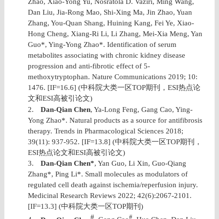
Zhao, Xiao-Yong Yu, Nosratola D. Vaziri, Ming Wang,
Dan Liu, Jia-Rong Mao, Shi-Xing Ma, Jin Zhao, Yuan
Zhang, You-Quan Shang, Huining Kang, Fei Ye, Xiao-
Hong Cheng, Xiang-Ri Li, Li Zhang, Mei-Xia Meng, Yan
Guo*, Ying-Yong Zhao*. Identification of serum
metabolites associating with chronic kidney disease
progression and anti-fibrotic effect of 5-
methoxytryptophan. Nature Communications 2019; 10:
1476. [IF=16.6] (
中科院大类一区
TOP
期刊，
ESI
热点论
文和
ESI
高被引论文
)
2.
Dan-Qian Chen
, Ya-Long Feng, Gang Cao, Ying-
Yong Zhao*. Natural products as a source for antifibrosis
therapy. Trends in Pharmacological Sciences 2018;
39(11): 937-952. [IF=13.8] (
中科院大类一区
TOP
期刊，
ESI
热点论文和
ESI
高被引论文
)
3.
Dan-Qian Chen*
, Yan Guo, Li Xin, Guo-Qiang
Zhang*, Ping Li*. Small molecules as modulators of
regulated cell death against ischemia/reperfusion injury.
Medicinal Research Reviews 2022; 42(6):2067-2101.
[IF=13.3] (
中科院大类一区
TOP
期刊
)
#
#