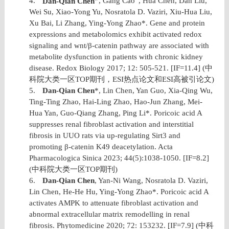
4.
Dan-Qian Chen
, Gang Cao
, Hua Chen, Dan Liu,
Wei Su, Xiao-Yong Yu, Nosratola D. Vaziri, Xiu-Hua Liu,
Xu Bai, Li Zhang, Ying-Yong Zhao*. Gene and protein
expressions and metabolomics exhibit activated redox
signaling and wnt/β-catenin pathway are associated with
metabolite dysfunction in patients with chronic kidney
disease. Redox Biology 2017; 12: 505-521. [IF=11.4] (
中
科院大类一区
TOP
期刊，
ESI
热点论文和
ESI
高被引论文
)
5.
Dan-Qian Chen
*, Lin Chen, Yan Guo, Xia-Qing Wu,
Ting-Ting Zhao, Hai-Ling Zhao, Hao-Jun Zhang, Mei-
Hua Yan, Guo-Qiang Zhang, Ping Li*. Poricoic acid A
suppresses renal fibroblast activation and interstitial
fibrosis in UUO rats via up-regulating Sirt3 and
promoting β-catenin K49 deacetylation. Acta
Pharmacologica Sinica 2023; 44(5):1038-1050. [IF=8.2]
(
中科院大类一区
TOP
期刊
)
6.
Dan-Qian Chen
, Yan-Ni Wang, Nosratola D. Vaziri,
Lin Chen, He-He Hu, Ying-Yong Zhao*. Poricoic acid A
activates AMPK to attenuate fibroblast activation and
abnormal extracellular matrix remodelling in renal
fibrosis. Phytomedicine 2020; 72: 153232. [IF=7.9] (
中科