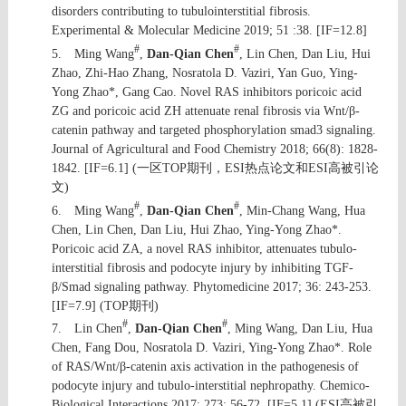
disorders contributing to tubulointerstitial fibrosis.
Experimental & Molecular Medicine 2019; 51 :38. [IF=12.8]
#
#
5.
Ming Wang
,
Dan-Qian Chen
, Lin Chen, Dan Liu, Hui
Zhao, Zhi-Hao Zhang, Nosratola D. Vaziri, Yan Guo, Ying-
Yong Zhao*, Gang Cao. Novel RAS inhibitors poricoic acid
ZG and poricoic acid ZH attenuate renal fibrosis via Wnt/β-
catenin pathway and targeted phosphorylation smad3 signaling.
Journal of Agricultural and Food Chemistry 2018; 66(8): 1828-
1842. [IF=6.1] (
一区
TOP
期刊，
ESI
热点论文和
ESI
高被引论
文
)
#
#
6.
Ming Wang
,
Dan-Qian Chen
, Min-Chang Wang, Hua
Chen, Lin Chen, Dan Liu, Hui Zhao, Ying-Yong Zhao*.
Poricoic acid ZA, a novel RAS inhibitor, attenuates tubulo-
interstitial fibrosis and podocyte injury by inhibiting TGF-
β/Smad signaling pathway. Phytomedicine 2017; 36: 243-253.
[IF=7.9] (TOP
期刊
)
#
#
7.
Lin Chen
,
Dan-Qian Chen
, Ming Wang, Dan Liu, Hua
Chen, Fang Dou, Nosratola D. Vaziri, Ying-Yong Zhao*. Role
of RAS/Wnt/β-catenin axis activation in the pathogenesis of
podocyte injury and tubulo-interstitial nephropathy. Chemico-
Biological Interactions 2017; 273: 56-72. [IF=5.1] (ESI
高被引