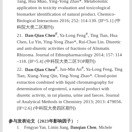
Tang, Hua Miao, Ying-Yong Zhao*. Metabolomic
application in toxicity evaluation and toxicological
biomarker identification of natural product. Chemico-
Biological Interactions 2016; 252: 114-130. [IF=5.1] (
中
科院大类二区期刊
)
#
#
21.
Dan-Qian Chen
, Ya-Long Feng
, Ting Tian, Hua
Chen, Lu Yin, Ying-Yong Zhao*, Rui-Chao Lin. Diuretic
and anti-diuretic activities of fractions of Alismatis
Rhizoma. Journal of Ethnopharmacology 2014; 157: 114
–118. [IF=5.4] (
中科院大类二区
TOP
期刊
)
#
#
22.
Dan-Qian Chen
, Jun-Min An
, Ya-Long Feng, Ting
Tian, Xiang-Yang Qin, Ying-Yong Zhao*. Cloud-point
extraction combined with liquid chromatography for
determination of ergosterol, a natural product with
diuretic activity, in rat plasma, urine and faeces. Journal
of Analytical Methods in Chemistry 2013; 2013: 479056.
[IF=2.6] (
中科院大类四区期刊
)
参与发表论文（
2023
年影响因子）：
1.
Fengyao Yan, Limin Jiang,
Danqian Chen
, Michele