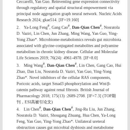
Ceccarelli, Yan Guo. Reinventing gene expression connectivity
through regulatory and spatial structural empowerment via
principal node aggregation graph neural network. Nucleic Acids
Research 2024; gkae514. [IF=19.160]
#
#
#
2.
Ya-Long Feng
, Gang Cao
,
Dan-Qian Chen
, Nosratola
D. Vaziri, Lin Chen, Jun Zhang, Ming Wang, Yan Guo, Ying-
Yong Zhao*. Microbiome-metabolomics reveals gut microbiota
associated with glycine-conjugated metabolites and polyamine
metabolism in chronic kidney disease. Cellular and Molecular
Life Sciences 2019; 76(24): 4961-4978. [IF=8.0]
#
#
3.
Ming Wang
,
Dan-Qian Chen
, Lin Chen, Gang Cao, Hui
Zhao, Dan Liu, Nosratola D. Vaziri, Yan Guo, Ying-Yong
Zhao*. Novel inhibitors of the cellular RAS components,
Poricoic acids, target Smad3 phosphorylation and Wnt/β-
catenin pathway against renal fibrosis. British Journal of
Pharmacology 2018; 175(13) :2689-2708. [IF=7.3] (TOP
期
刊，
ESI
高被引论文
)
#
#
4.
Lin Chen
,
Dan-Qian Chen
, Jing-Ru Liu, Jun Zhang,
Nosratola D. Vaziri, Shougang Zhuang, Hua Chen, Ya-Long
Feng, Yan Guo, Ying-Yong Zhao*. Unilateral ureteral
obstruction causes gut microbial dysbiosis and metabolome