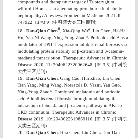
compounds and therapeutic target of Tripterygium
wilfordii Hook. f. in attenuating proteinuria in diabetic
nephropathy: A review. Frontiers in Medicine 2021; 8:
747922. [IF=3.9] (
中科院大类三区期刊
)
#
#
18.
Dan-Qian Chen
, Xia-Qing Wu
, Lin Chen, He-He
Hu, Yan-Ni Wang, Ying-Yong Zhao*. Poricoic acid A as a
modulator of TPH-1 expression inhibits renal fibrosis via
modulating protein stability of β-catenin and β-catenin-
mediated transcription. Therapeutic Advances in Chronic
Disease 2020; 11: 2040622320962648. [IF=3.5] (
中科院
大类三区期刊
)
19.
Dan-Qian Chen
, Gang Cao, Hui Zhao, Lin Chen,
Tian Yang, Ming Wang, Nosratola D. Vaziri, Yan Guo,
Ying-Yong Zhao*. Combined melatonin and poricoic
acid A inhibits renal fibrosis through modulating the
interaction of Smad3 and β-catenin pathway in AKI-to-
CKD continuum. Therapeutic Advances in Chronic
Disease 2019; 10: 2040622319869116. [IF=3.5] (
中科院
大类三区期刊
)
20.
Dan-Qian Chen
, Hua Chen, Lin Chen, Dan-Dan