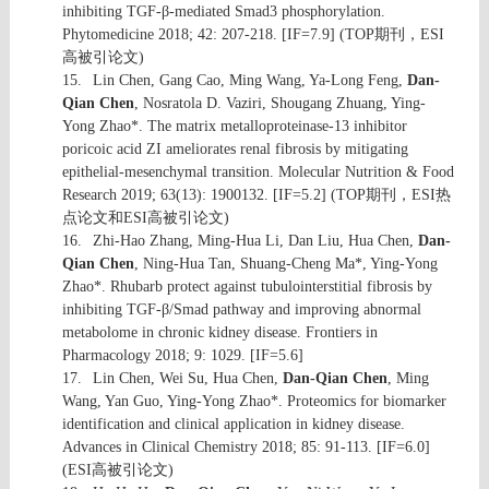
inhibiting TGF-β-mediated Smad3 phosphorylation.
Phytomedicine 2018; 42: 207-218. [IF=7.9] (TOP
期刊，
ESI
高被引论文
)
15.
Lin Chen, Gang Cao, Ming Wang, Ya-Long Feng,
Dan-
Qian Chen
, Nosratola D. Vaziri, Shougang Zhuang, Ying-
Yong Zhao*. The matrix metalloproteinase-13 inhibitor
poricoic acid ZI ameliorates renal fibrosis by mitigating
epithelial-mesenchymal transition. Molecular Nutrition & Food
Research 2019; 63(13): 1900132. [IF=5.2] (TOP
期刊，
ESI
热
点论文和
ESI
高被引论文
)
16.
Zhi-Hao Zhang, Ming-Hua Li, Dan Liu, Hua Chen,
Dan-
Qian Chen
, Ning-Hua Tan, Shuang-Cheng Ma*, Ying-Yong
Zhao*. Rhubarb protect against tubulointerstitial fibrosis by
inhibiting TGF-β/Smad pathway and improving abnormal
metabolome in chronic kidney disease. Frontiers in
Pharmacology 2018; 9: 1029. [IF=5.6]
17.
Lin Chen, Wei Su, Hua Chen,
Dan-Qian Chen
, Ming
Wang, Yan Guo, Ying-Yong Zhao*. Proteomics for biomarker
identification and clinical application in kidney disease.
Advances in Clinical Chemistry 2018; 85: 91-113. [IF=6.0]
(ESI
高被引论文
)