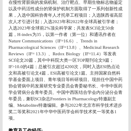
在慢性肾脏病的发病机制、治疗靶点、早期生物标志物鉴定
以及中药活性成分的肾保护机制方面取得了一系列创新性成
果，入选中国科协青年人才托举工程项目；入选陕西省高层
次人才引进计划；入选
2023
年和
2022
年全球高被引学者；
入选
2023
年全球前
2%
顶尖科学家；共发表
SCI
论文
50
余
篇，
H-index
为
35
，以第一作者（第一位）和通讯作者在
Nature Communications
（
IF=16.6
）、
Trends in
Pharmacological Sciences
（
IF=13.8
）、
Medicinal Research
Reviews
（
IF= 13.3
）、
Redox Biology
（
IF=11.4
）等发表
SCI
论文
20
篇，其中中科院大类一区
TOP
期刊论文
9
篇；
IF>10.0
的
4
篇；总被引次超过
4200
次，同时入选
ESI
热点论
文和高被引论文
4
篇，
ESI
高被引论文
1
篇。主持国家自然科
学基金委面上项目、青年项目等科研项目。现担任中国中药
协会肾病中药发展研究专业委员会青委秘书长、中华中医药
学会肾病分会青年委员、中国中西医结合学会内分泌分会青
年委员，兼职
SCI
杂志
Frontiers in Pharmacology
特邀副主
编、
Metabolites
特邀编辑。参与
2022
年北京市科学技术进步
奖二等奖和
2021
年中华中医药学会科学技术奖一等奖各
1
项。
教育及工作经历
: