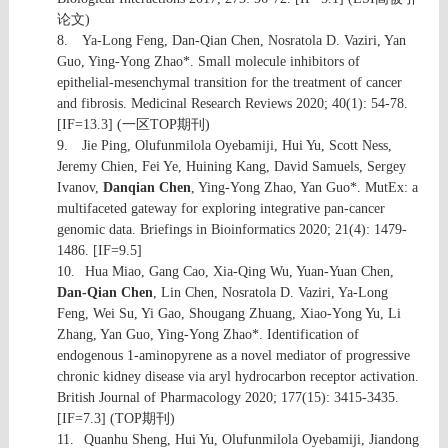
论文
)
8.
Ya-Long Feng, Dan-Qian Chen, Nosratola D. Vaziri, Yan
Guo, Ying-Yong Zhao*. Small molecule inhibitors of
epithelial-mesenchymal transition for the treatment of cancer
and fibrosis. Medicinal Research Reviews 2020; 40(1): 54-78.
[IF=13.3] (
一区
TOP
期刊
)
9.
Jie Ping, Olufunmilola Oyebamiji, Hui Yu, Scott Ness,
Jeremy Chien, Fei Ye, Huining Kang, David Samuels, Sergey
Ivanov,
Danqian Chen
, Ying-Yong Zhao, Yan Guo*. MutEx: a
multifaceted gateway for exploring integrative pan-cancer
genomic data. Briefings in Bioinformatics 2020; 21(4): 1479-
1486. [IF=9.5]
10.
Hua Miao, Gang Cao, Xia-Qing Wu, Yuan-Yuan Chen,
Dan-Qian Chen
, Lin Chen, Nosratola D. Vaziri, Ya-Long
Feng, Wei Su, Yi Gao, Shougang Zhuang, Xiao-Yong Yu, Li
Zhang, Yan Guo, Ying-Yong Zhao*. Identification of
endogenous 1-aminopyrene as a novel mediator of progressive
chronic kidney disease via aryl hydrocarbon receptor activation.
British Journal of Pharmacology 2020; 177(15): 3415-3435.
[IF=7.3] (TOP
期刊
)
11.
Quanhu Sheng, Hui Yu, Olufunmilola Oyebamiji, Jiandong