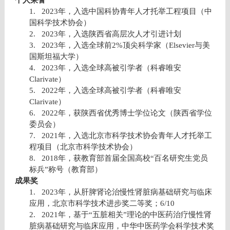
个人荣誉
1.
2023
年，入选中国科协青年人才托举工程项目（中
国科学技术协会）
2.
2023
年，入选陕西省高层次人才引进计划
3.
2023
年，入选全球前
2%
顶尖科学家（
Elsevier
与美
国斯坦福大学）
4.
2023
年，入选全球高被引学者（科睿唯安
Clarivate
）
5.
2022
年，入选全球高被引学者（科睿唯安
Clarivate
）
6.
2022
年，获陕西省优秀博士学位论文（陕西省学位
委员会）
7.
2021
年，入选北京市科学技术协会青年人才托举工
程项目（北京市科学技术协会）
8.
2018
年，获教育部首届全国高校
“
百名研究生党员
标兵
”
称号（教育部）
成果奖
1.
2023
年，从肝脾肾论治慢性肾脏病基础研究与临床
应用，北京市科学技术进步奖二等奖；
6/10
2.
2021
年，基于“五脏相关”理论的中医药治疗慢性肾
脏病基础研究与临床应用，中华中医药学会科学技术奖