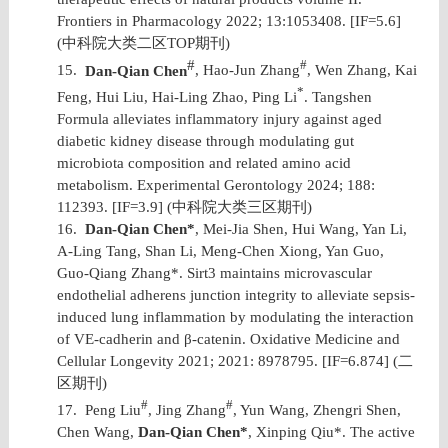
Frontiers in Pharmacology 2022; 13:1053408. [IF=5.6]
(
中科院大类二区
TOP
期刊
)
#
#
15.
Dan-Qian Chen
, Hao-Jun Zhang
, Wen Zhang, Kai
*
Feng, Hui Liu, Hai-Ling Zhao, Ping Li
. Tangshen
Formula alleviates inflammatory injury against aged
diabetic kidney disease through modulating gut
microbiota composition and related amino acid
metabolism. Experimental Gerontology 2024; 188:
112393. [IF=3.9] (
中科院大类三区期刊
)
16.
Dan-Qian Chen*
, Mei-Jia Shen, Hui Wang, Yan Li,
A-Ling Tang, Shan Li, Meng-Chen Xiong, Yan Guo,
Guo-Qiang Zhang*. Sirt3 maintains microvascular
endothelial adherens junction integrity to alleviate sepsis-
induced lung inflammation by modulating the interaction
of VE-cadherin and β-catenin. Oxidative Medicine and
Cellular Longevity 2021; 2021: 8978795. [IF=6.874] (
二
区期刊
)
#
#
17.
Peng Liu
, Jing Zhang
, Yun Wang, Zhengri Shen,
Chen Wang,
Dan-Qian Chen*
, Xinping Qiu*. The active