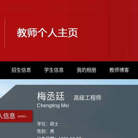
招生信息
学生信息
我的相册
教师博客
梅丞廷
高级工程师
Chengting Mei
人信息
MORE +
学位：硕士
性别：男