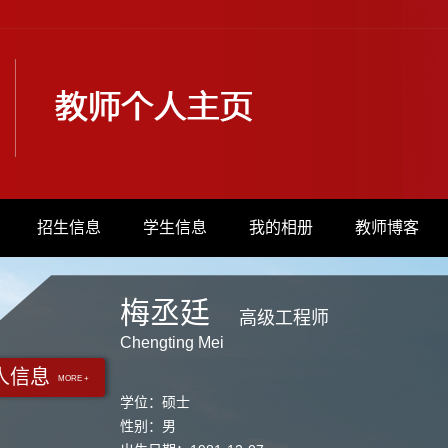
招生信息
学生信息
我的相册
教师博客
梅丞廷
高级工程师
Chengting Mei
人信息
MORE +
学位：硕士
性别：男