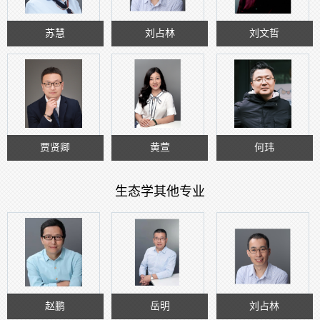
苏慧
刘占林
刘文哲
贾贤卿
黄萱
何玮
生态学其他专业
赵鹏
岳明
刘占林