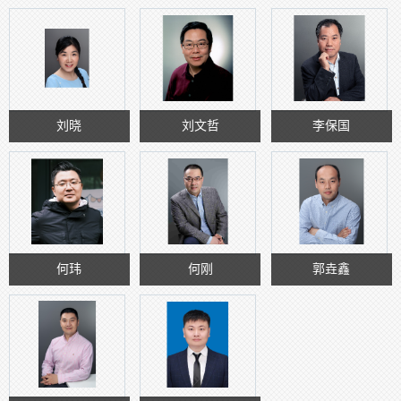
刘晓
刘文哲
李保国
何玮
何刚
郭垚鑫