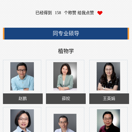
已经得到
158
个称赞 给我点赞
同专业硕导
植物学
赵鹏
薛姣
王英娟