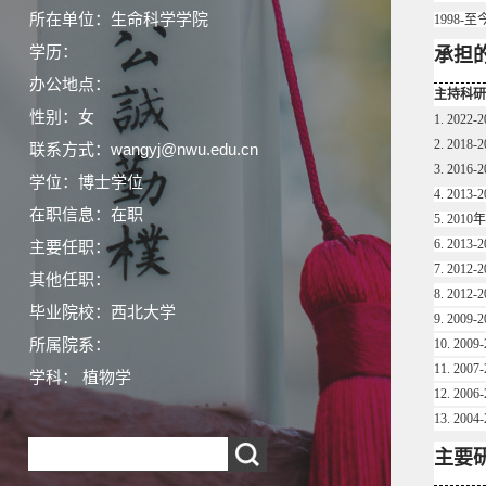
所在单位：生命科学学院
1998
学历：
承担
办公地点：
主持科研
性别：女
1. 20
2. 2018-2
联系方式：wangyj@nwu.edu.cn
3. 2016-2
学位：博士学位
4.
2013
在职信息：在职
5.
201
6. 20
主要任职：
7. 20
其他任职：
8. 20
毕业院校：西北大学
9. 20
所属院系：
10. 2
11. 2
学科： 植物学
12. 2
13. 2
主要