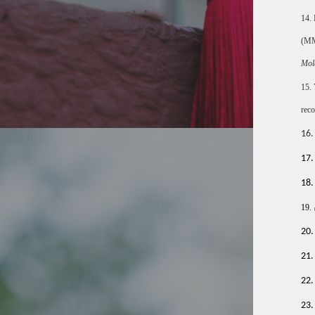
14.
(MM
Mol
15.
reco
16.
17
18
19.
20
21
22
23