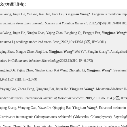
文(*为通讯作者)
：
ai Wang,
Jinjin He
,
Yu Gao, Kai Han, Jiaqi Liu,
Yingjuan Wang
*
.
Exogenous melatonin impr
er cadmium stress
.
Environmental Science and Pollution Research
,
2022,29(58):88109-88118
(
ai Wang,
Jinjin He
,
Ningbo Zhao, Yajing Zhao, Fangbing Qi, Fenggui Fan,
Yingjuan Wang
*
ena nuda
L) seedlings under lead stress
.
Peer j
,2022,10:e13978
(3
区
, IF=3.061)
ajing Zhao, Ningbo Zhao, Jiaqi Liu,
Yingjuan Wang
*
,Wei Ye*, Fanglin Zhang*.
An algallecti
tiers in Cellular and lnfection Microbiology
,
2022,12(2
区
, IF=6.073)
angbing Qi, Yajing Zhao, Ningbo Zhao, Kai Wang, Zhonghu Li,
Yingjuan Wang
*
. Structura
1,9:e11524
(3
区
, IF=2.379)
Wenying Gao, Zheng Feng, Qingqing Bai, Jinjin He
,
Yingjuan Wang*
.
Melatonin-Mediated Re
under Salt Stress.
International Journal of Molecular Sciences
,
2019
,20:1176
-1194 (2
区
, IF=
Yujing Zhang, Wenying Gao, Yawei Lv, Qingqing Bai
,
Yingjuan Wang
*
.
Enhanced melatonin p
 resistance in transgenic
Chlamydomonas reinhardtii
(Volvocales, Chlorophyceae).
Phycologi
v, Yawei
,
Zhang, Yujing, Gao, Wenying,
Yingjuan Wang
*.
Agrobacterium
Tumefaciens Media