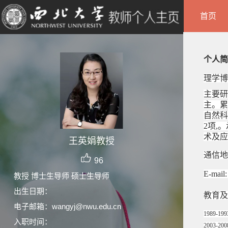
首页
个人简
理学博
主要研
主。累
自然科
2
项,
术及应
王英娟教授
通信地
96
E-mail
教授 博士生导师 硕士生导师
出生日期：
教育及
电子邮箱：
wangyj@nwu.edu.cn
1989-
入职时间：
2003