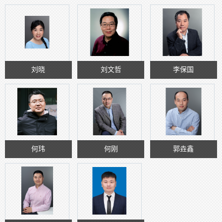
刘晓
刘文哲
李保国
何玮
何刚
郭垚鑫