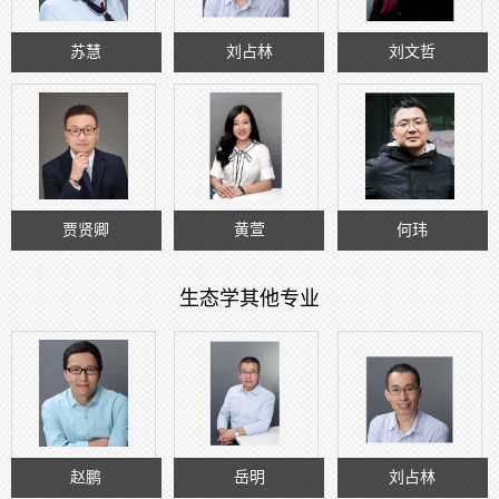
苏慧
刘占林
刘文哲
贾贤卿
黄萱
何玮
生态学其他专业
赵鹏
岳明
刘占林