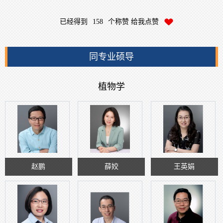
已经得到
158
个称赞 给我点赞
同专业硕导
植物学
赵鹏
薛姣
王英娟