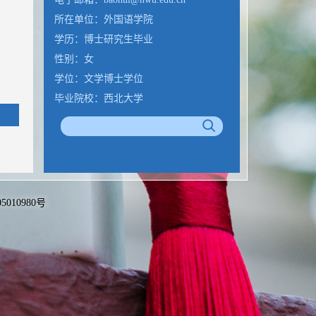
所在单位：外国语学院
学历：博士研究生毕业
性别：女
学位：文学博士学位
毕业院校：西北大学
备05010980号