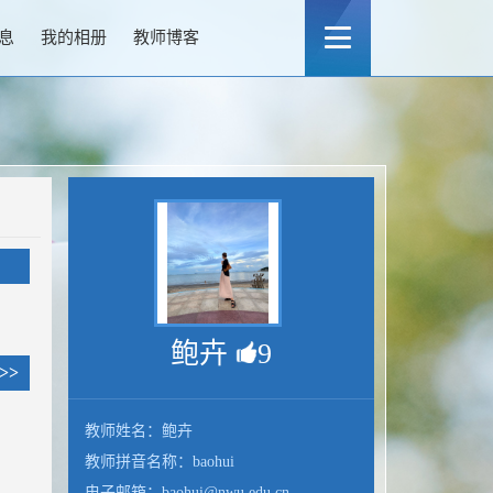
息
我的相册
教师博客
鲍卉
9
>>
教师姓名：鲍卉
教师拼音名称：baohui
电子邮箱：
baohui@nwu.edu.cn