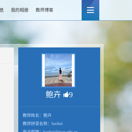
息
我的相册
教师博客
鲍卉
9
教师姓名：鲍卉
教师拼音名称：baohui
电子邮箱：
baohui@nwu.edu.cn