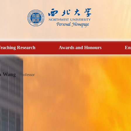
eaching Research
Awards and Honours
En
n Wang
Professor