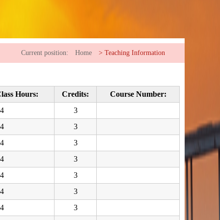
Current position:
Home
>
Teaching Information
lass Hours:
Credits:
Course Number:
4
3
4
3
4
3
4
3
4
3
4
3
4
3