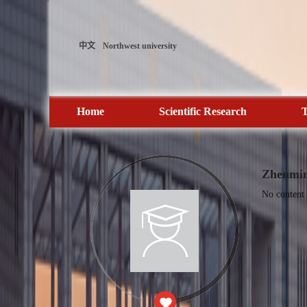
中文
Northwest university
Home
Scientific Research
T
Zhenmi
No content