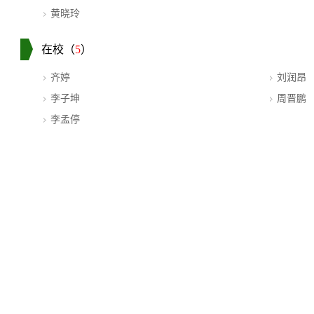
黄晓玲
在校（
5
）
齐婷
刘润昂
李子坤
周晋鹏
李孟停