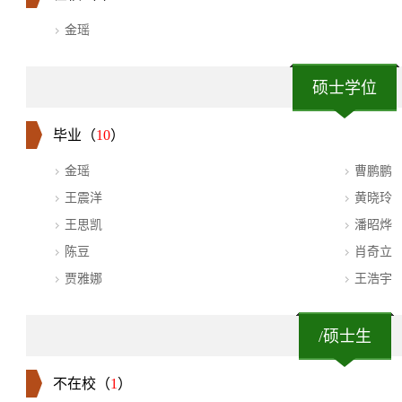
金瑶
硕士学位
毕业（
10
）
金瑶
曹鹏鹏
王震洋
黄晓玲
王思凯
潘昭烨
陈豆
肖奇立
贾雅娜
王浩宇
/硕士生
不在校（
1
）