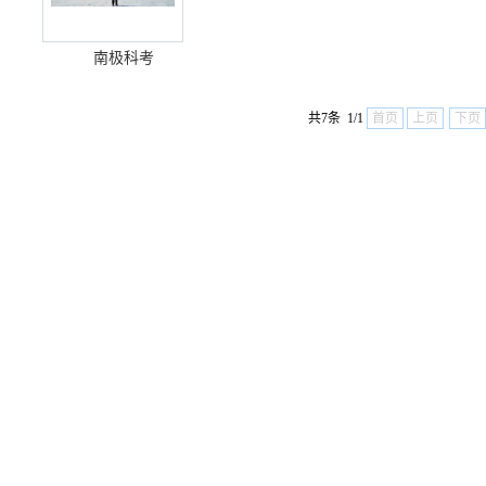
南极科考
共7条 1/1
首页
上页
下页