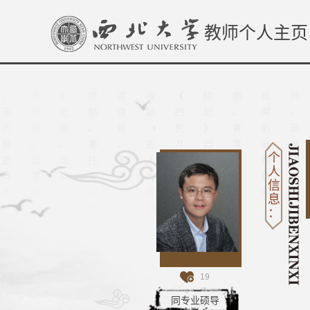
教师个人主页
个
人
信
息
：
19
同专业硕导