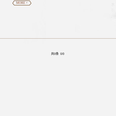
MORE +
共0条 0/0