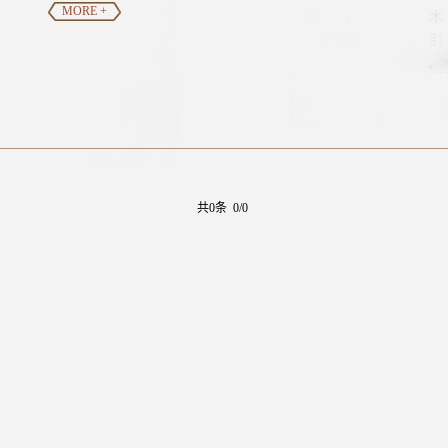
MORE +
共0条 0/0