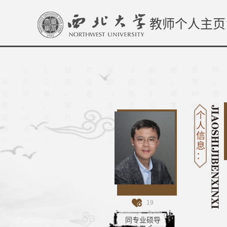
教师个人主页
个
人
信
息
：
19
同专业硕导