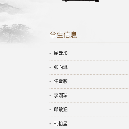
学生信息
屈云彤
张向琳
任雪颖
李翊璇
邱敬涵
韩怡星