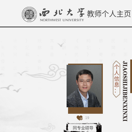
教师个人主页
个
人
信
息
：
19
同专业硕导