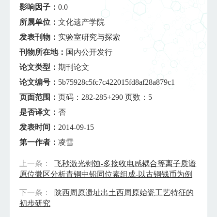
影响因子：
0.0
所属单位：
文化遗产学院
发表刊物：
实验室研究与探索
刊物所在地：
国内公开发行
论文类型：
期刊论文
论文编号：
5b75928c5fc7c422015fd8af28a879c1
页面范围：
页码：282-285+290 页数：5
是否译文：
否
发表时间：
2014-09-15
第一作者：
凌雪
上一条：
飞秒激光剥蚀-多接收电感耦合等离子质谱
原位微区分析青铜中铅同位素组成-以古铜钱币为例
下一条：
陕西周原遗址出土西周原始瓷工艺特征的
初步研究