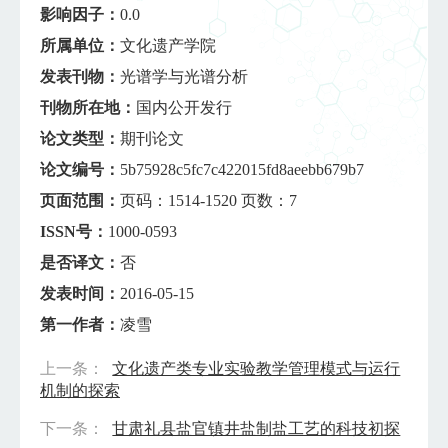
影响因子：
0.0
所属单位：
文化遗产学院
发表刊物：
光谱学与光谱分析
刊物所在地：
国内公开发行
论文类型：
期刊论文
论文编号：
5b75928c5fc7c422015fd8aeebb679b7
页面范围：
页码：1514-1520 页数：7
ISSN号：
1000-0593
是否译文：
否
发表时间：
2016-05-15
第一作者：
凌雪
上一条：
文化遗产类专业实验教学管理模式与运行
机制的探索
下一条：
甘肃礼县盐官镇井盐制盐工艺的科技初探