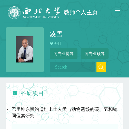
凌雪
+
41
同专业博导
同专业硕导
科研项目
巴里坤东黑沟遗址出土人类与动物遗骸的碳、氢和锶
同位素研究