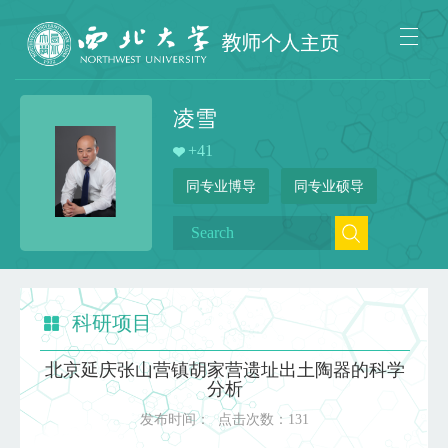
凌雪
+
41
同专业博导
同专业硕导
科研项目
北京延庆张山营镇胡家营遗址出土陶器的科学
分析
发布时间：
点击次数：
131