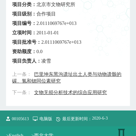
项目分类：
北京市文物研究所
项目级别：
合作项目
项目编号：
2.0111069767e+013
立项时间：
2011-01-01
项目批准号：
2.0111069767e+013
资助额度：
0.0
项目负责人：
凌雪
上一条：
巴里坤东黑沟遗址出土人类与动物遗骸的
碳、氢和锶同位素研究
下一条：
文物无损分析技术的综合应用研究
2020
-
6
-
3
00105613
电脑版
最后更新时间：
>English
>西北大学