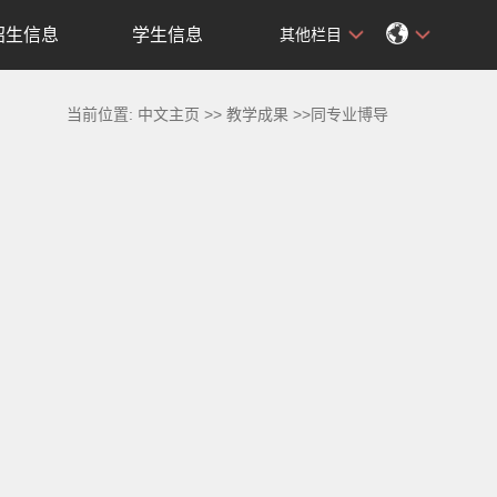
招生信息
学生信息
其他栏目
当前位置:
中文主页
>>
教学成果
>>同专业博导