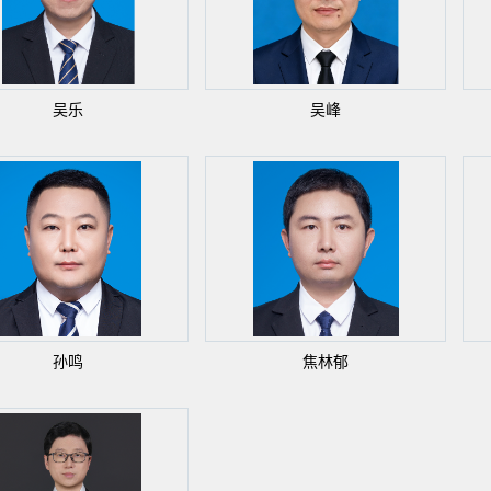
吴乐
吴峰
孙鸣
焦林郁