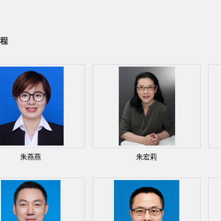
程
朱燕燕
朱宏莉