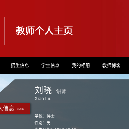
招生信息
学生信息
我的相册
教师博客
刘晓
讲师
Xiao Liu
人信息
MORE +
学位：博士
性别：男