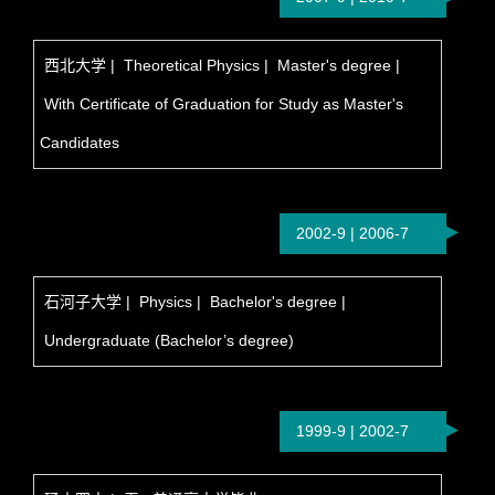
西北大学 | Theoretical Physics | Master's degree |
With Certificate of Graduation for Study as Master's
Candidates
2002-9 | 2006-7
石河子大学 | Physics | Bachelor's degree |
Undergraduate (Bachelor’s degree)
1999-9 | 2002-7