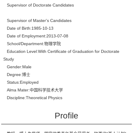
Supervisor of Doctorate Candidates
Supervisor of Master's Candidates
Date of Birth:1985-10-13
Date of Employment:2013-07-08
School/Department:物理学院
Education Level:With Certificate of Graduation for Doctorate
Study
Gender:Male
Degree:博士
Status:Employed
Alma Mater:中国科学技术大学
Discipline:Theoretical Physics
Profile