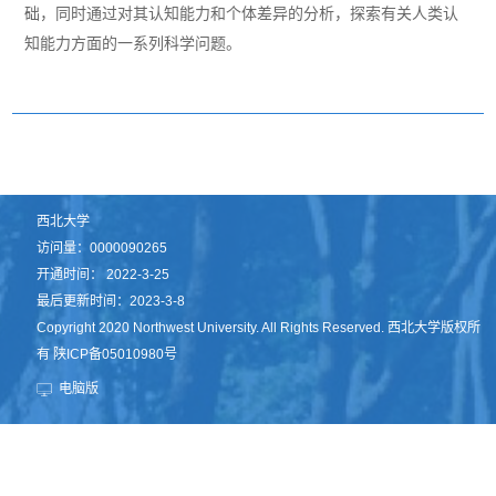
础，同时通过对其认知能力和个体差异的分析，探索有关人类认
知能力方面的一系列科学问题。
西北大学
访问量：
0000090265
开通时间：
2022
-
3
-
25
最后更新时间：
2023
-
3
-
8
Copyright 2020 Northwest University. All Rights Reserved. 西北大学版权所
有 陕ICP备05010980号
电脑版