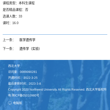
课程类型：本科生课程
是否精品课程：否
选课人数：33
课时：16.0
上一条：
医学遗传学
下一条：
遗传学（实验）
西北大学
访问量：
0000090281
开通时间：
2022
-
3
-
25
最后更新时间：
2023
-
3
-
8
Copyright 2020 Northwest University. All Rights Reserved. 西北大学版权所
有 陕ICP备05010980号
电脑版