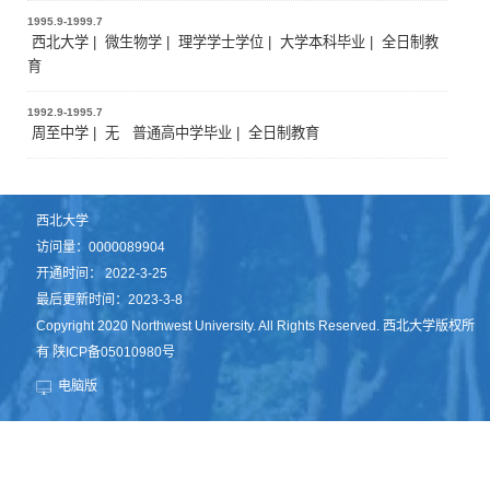
1995.9-1999.7
西北大学 | 微生物学 | 理学学士学位 | 大学本科毕业 | 全日制教
育
1992.9-1995.7
周至中学 | 无 普通高中学毕业 | 全日制教育
西北大学
访问量：
0000089904
开通时间：
2022
-
3
-
25
最后更新时间：
2023
-
3
-
8
Copyright 2020 Northwest University. All Rights Reserved. 西北大学版权所
有 陕ICP备05010980号
电脑版