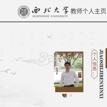
教师个人主页
个
人
信
息
：
14