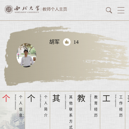
胡军
14
个
个
其
教
工
Personal information
individual resume
contact information
Education experience
Work experience
个
个
其
教
工
人
人
他
育
作
信
简
联
经
经
息：
介
系
历
历
方
式